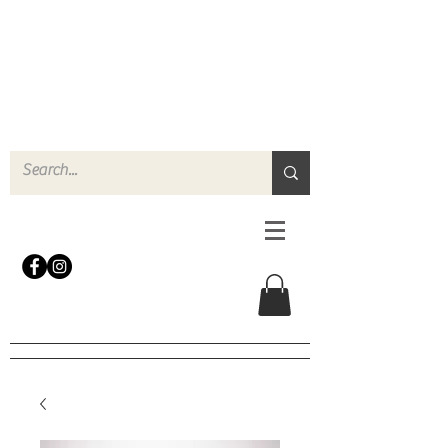
N
o
r
t
h
e
r
n
P
r
o
p
H
i
r
e
L
TD